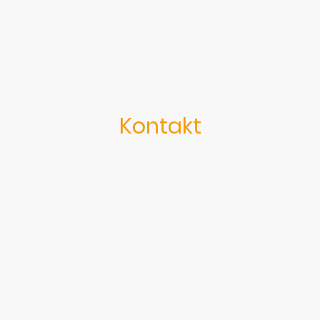
Kontakt
DJ Darryl Ferrandino
+4917623338959
darryl.ferrandino@gmail.com